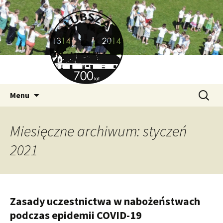
700 Lat Lubszy
Przeskocz
Szukaj:
Lubsza.org
Menu
do
treści
Miesięczne archiwum: styczeń
2021
Zasady uczestnictwa w nabożeństwach
podczas epidemii COVID-19