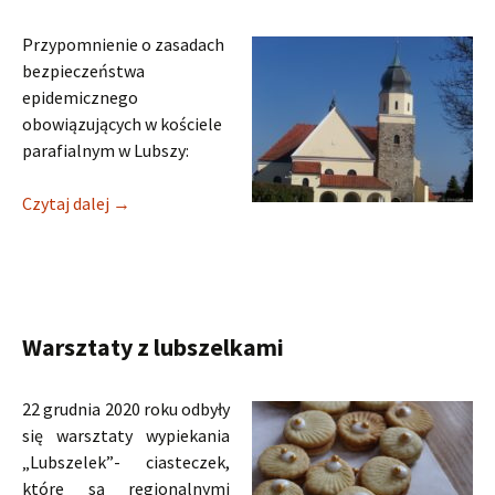
Przypomnienie o zasadach
bezpieczeństwa
epidemicznego
obowiązujących w kościele
parafialnym w Lubszy:
Zasady uczestnictwa w nabożeństwach podczas ep
Czytaj dalej
→
Warsztaty z lubszelkami
22 grudnia 2020 roku odbyły
się warsztaty wypiekania
„Lubszelek”- ciasteczek,
które są regionalnymi