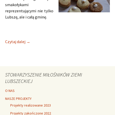
smakołykami
reprezentującymi nie tylko
Lubszę, ale i całą gminę.
Warsztaty z lubszelkami
Czytaj dalej
→
STOWARZYSZENIE MIŁOŚNIKÓW ZIEMI
LUBSZECKIEJ
O NAS
NASZE PROJEKTY
Projekty realizowane 2023
Projekty zakończone 2022