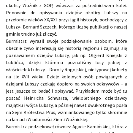
okolicy Woźnik z GOP, wówczas za pośrednictwem kolei.
Ponownie do opisywania dziejów okolicy Lubszy na
przełomie wieków XX/XXI przystąpił historyk, pochodzący z
Lubszy- Bernard Szczech, którego liczbę publikacji o naszej
gminie trudno już zliczyć.
Burmistrz wyraził swoje podziękowanie osobom, które
obecnie żywo interesują się historią regionu i zajmują się
poznawaniem dziejów Lubszy, jak np. Olgierd Kniejski z
Lublińca, dzięki któremu poznaliśmy losy jednej z
właścicielek Lubszy – Doroty Rogojskiej, nietypowej kobiety
na tle XVII wieku. Dzieje kolejnych osób powiązanych z
dziejami Lubszy czekają dopiero na swoich odkrywców – a
jest jeszcze co badać i opisywać. Przykładem może być tu
postać Heinricha Schwarza, wieloletniego dzierżawcy
majątku i wójta Lubszy, a później nawet dwukrotnego posła
na Sejm Królestwa Prus, wzmiankowanego tylko skromnie
na łamach Wiadomości Ziemi Woźnickiej.
Burmistrz podziękował również Agacie Kamińskiej, która z