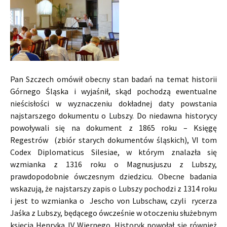
Pan Szczech omówił obecny stan badań na temat historii
Górnego Śląska i wyjaśnił, skąd pochodzą ewentualne
nieścisłości w wyznaczeniu dokładnej daty powstania
najstarszego dokumentu o Lubszy. Do niedawna historycy
powoływali się na dokument z 1865 roku – Księgę
Regestrów (zbiór starych dokumentów śląskich), VI tom
Codex Diplomaticus Silesiae, w którym znalazła się
wzmianka z 1316 roku o Magnusjuszu z Lubszy,
prawdopodobnie ówczesnym dziedzicu. Obecne badania
wskazują, że najstarszy zapis o Lubszy pochodzi z 1314 roku
i jest to wzmianka o Jescho von Lubschaw, czyli rycerza
Jaśka z Lubszy, będącego ówcześnie w otoczeniu służebnym
księcia Henryka IV Wiernego. Historyk powołał się również