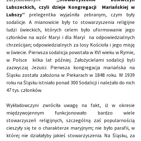
Lubszeckich, czyli dzieje Kongregacji Mariańskiej w
Lubszy”
prelegentka wyjaśniła zebranym, czym były
sodalicje. A mianowicie były to stowarzyszenia religijne
ludzi świeckich, których celem było uformowanie jego
członków na wzór Maryi i dla Maryi na odpowiedzialnych
chrześcijan; odpowiedzialnych za losy Kościoła i jego misję
w świecie. Pierwsza sodalicja powstała w XVI wieku w Rymie,
w Polsce kilka lat później. Założycielami sodalicji byli
zazwyczaj Jezuici. Pierwsza kongregacja mariańska na
Śląsku została założona w Piekarach w 1848 roku. W 1939
roku na Śląsku istniało ponad 300 Sodalicji i należało do nich
47 tys. członków.
Wykładowczyni zwróciła uwagę na fakt, iż w okresie
międzywojennym funkcjonowało bardzo wiele
stowarzyszeń religijnych, szczególną zaś popularnością
cieszyły się te o charakterze maryjnym; nie było parafii, w
której nie działałyby jakieś stowarzyszenia. Na Śląsku, za