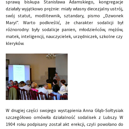
sprawą biskupa Stanisława Adamskiego, kongregacje
działały wyjątkowo prężnie: miały własny diecezjalny ustrój,
swój statut, modlitewnik, sztandary, pismo „Dzwonek
Maryi”. Warto podkreślić, że charakter sodalicji był
różnorodny: były sodalicje panien, młodzieńców, mężów,
matek, inteligencji, nauczycielek, urzędniczek, szkolne czy
kleryków.
W drugiej części swojego wystąpienia Anna Głąb-Sołtysiak
szczegółowo omówiła działalność sodalisek z Lubszy. W
1904 roku podpisany został akt erekcji, czyli powołano do