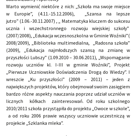
Warto wymienić niektóre z nich: „Szkoła ma swoje miejsce
w Europie”, (4.11.-15.12.2006), „Szansa na lepsze
jutro” (1.06.-30.11.2007) , „ Matematyka kluczem do sukcesu
ucznia i wszechstronnego rozwoju wiejskiej szkoły”
(2007/2008), „Edukacja wczesnoszkolna w Gminie Woźniki”(
2008/2009), „Biblioteka multimedialna, „Radosna szkoła”
(2009), „Edukacja najmłodszych szansą na zmianę w
przyszłości Lubszy” (1.09.2010 – 30.06.2011), „Wspomaganie
rozwoju uczniów kl. I-III w gminie Woźniki”, Projekt
„Pierwsze Uczniowskie Doświadczenia Drogą do Wiedzy”. I
wreszcie „Ku przyszłości” (2009 – 2011) – jeden z
największych projektów, który obejmował swoim zasięgiem
bardzo różne aspekty nauczania poprzez udział uczniów w
licznych kółkach zainteresowań. Od roku szkolnego
2010/2011 szkoła przystąpiła do projektu „Owoce w szkole”,
a od roku 2006 prawie wszyscy uczniowie uczestniczą w
projekcie „Szklanka mleka”.