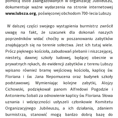
pomocą osób zaangażowanych w organizację Jubileuszu,
dokumentuje ważne wydarzenia na stronie internetowej
www.lubsza.org
, poświęconej obchodom 700-lecia Lubszy.
W dalszej części swojego wystąpienia burmistrz zwrócił
uwagę na fakt, że szacunek dla dokonań naszych
poprzedników widać choćby w poszanowaniu zabytków
znajdujących się na terenie sołectwa. Jest ich tutaj wiele.
Prócz pięknego kościoła, zabudowań plebanii i niszczejącej,
niestety, dawnej szkoły ludowej, będącej obecnie w
prywatnych rękach, do ewidencji zabytków z terenu Lubszy
wpisano również bramę wejściową kościoła, kaplicę św.
Floriana i św. Jana Nepomucena oraz budynek szkoły
podstawowej. Wymieniając kolejne zabytki, Alojzy
Cichowski, podziękował panom Alfredowi Pogodzie i
Antoniemu Sobali za odnowienie kaplicy św. Floriana. Słowa
uznania i wdzięczności usłyszeli członkowie Komitetu
Organizacyjnego Jubileuszu, a ich działania, zdaniem
burmistrza, stanowić mogą bardzo dobrą bazę do