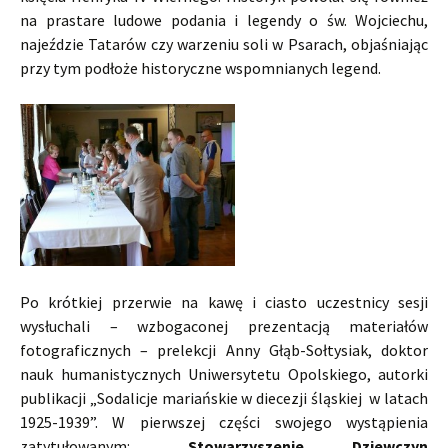
na prastare ludowe podania i legendy o św. Wojciechu,
najeździe Tatarów czy warzeniu soli w Psarach, objaśniając
przy tym podłoże historyczne wspomnianych legend.
Po krótkiej przerwie na kawę i ciasto uczestnicy sesji
wysłuchali – wzbogaconej prezentacją materiałów
fotograficznych – prelekcji Anny Głąb-Sołtysiak, doktor
nauk humanistycznych Uniwersytetu Opolskiego, autorki
publikacji „Sodalicje mariańskie w diecezji śląskiej w latach
1925-1939”. W pierwszej części swojego wystąpienia
zatytułowanym:
„Stowarzyszenie Dziewczyn