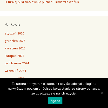
III Turniej piłki siatkowej o puchar Burmistrza Woźnik
Archiwa
styczeń 2026
grudzień 2025
kwiecień 2025
listopad 2024
październik 2024
wrzesień 2024
sierpień 2024
Ta strona korzysta z ciasteczek aby świadczyć usługi na
czerwiec 2024
najwyższym poziomie. Dalsze korzystanie ze strony oznacza,
maj 2024
że zgadzasz się na ich użycie.
listopad 2023
Zgoda