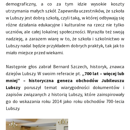
demograficzny, a co za tym idzie wysokie koszty
utrzymania małych szkół. Zapewniła uczestników, że szkoła
w Lubszy jest dobrą szkołą, czyli taką, w której odbywają się
różne działania edukacyjne i kulturalne na rzecz nie tylko
uczniów, ale całej lokalnej społeczności. Wyraziła też swoją
nadzieję, a zarazem wiarę w to, że szkoła i szkolnictwo w
Lubszy nadal będzie przykładem dobrych praktyk, tak jak to
miało miejsce przed wiekami.
Następnie głos zabrał Bernard Szczech, historyk, znawca
dziejów Lubszy. W swoim referacie pt.
„700 lat – więcej lub
mniej” – historyczna geneza obchodów Jubileuszu
Lubszy
poruszył temat wiarygodności dokumentów i
zapisów związanych z historią Lubszy, które zainspirowały
go do wskazania roku 2014 jako roku obchodów 700-lecia
Lubszy.