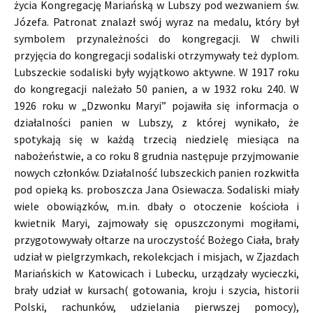
życia Kongregację Mariańską w Lubszy pod wezwaniem św.
Józefa. Patronat znalazł swój wyraz na medalu, który był
symbolem przynależności do kongregacji. W chwili
przyjęcia do kongregacji sodaliski otrzymywały też dyplom.
Lubszeckie sodaliski były wyjątkowo aktywne. W 1917 roku
do kongregacji należało 50 panien, a w 1932 roku 240. W
1926 roku w „Dzwonku Maryi” pojawiła się informacja o
działalności panien w Lubszy, z której wynikało, że
spotykają się w każdą trzecią niedzielę miesiąca na
nabożeństwie, a co roku 8 grudnia następuje przyjmowanie
nowych członków. Działalność lubszeckich panien rozkwitła
pod opieką ks. proboszcza Jana Osiewacza. Sodaliski miały
wiele obowiązków, m.in. dbały o otoczenie kościoła i
kwietnik Maryi, zajmowały się opuszczonymi mogiłami,
przygotowywały ołtarze na uroczystość Bożego Ciała, brały
udział w pielgrzymkach, rekolekcjach i misjach, w Zjazdach
Mariańskich w Katowicach i Lubecku, urządzały wycieczki,
brały udział w kursach( gotowania, kroju i szycia, historii
Polski, rachunków, udzielania pierwszej pomocy),