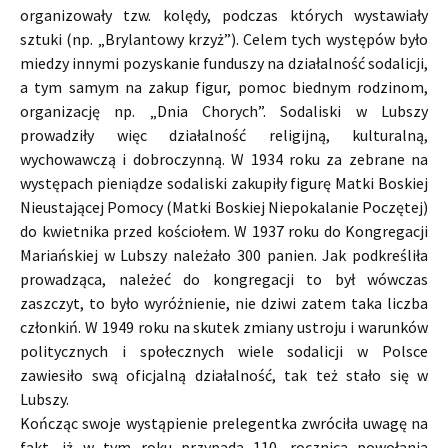
organizowały tzw. kolędy, podczas których wystawiały
sztuki (np. „Brylantowy krzyż”). Celem tych występów było
miedzy innymi pozyskanie funduszy na działalność sodalicji,
a tym samym na zakup figur, pomoc biednym rodzinom,
organizację np. „Dnia Chorych”. Sodaliski w Lubszy
prowadziły więc działalność religijną, kulturalną,
wychowawczą i dobroczynną. W 1934 roku za zebrane na
występach pieniądze sodaliski zakupiły figurę Matki Boskiej
Nieustającej Pomocy (Matki Boskiej Niepokalanie Poczętej)
do kwietnika przed kościołem. W 1937 roku do Kongregacji
Mariańskiej w Lubszy należało 300 panien. Jak podkreśliła
prowadząca, należeć do kongregacji to był wówczas
zaszczyt, to było wyróżnienie, nie dziwi zatem taka liczba
członkiń. W 1949 roku na skutek zmiany ustroju i warunków
politycznych i społecznych wiele sodalicji w Polsce
zawiesiło swą oficjalną działalność, tak też stało się w
Lubszy.
Kończąc swoje wystąpienie prelegentka zwróciła uwagę na
fakt, iż w tym roku przypada 110. rocznica powołania