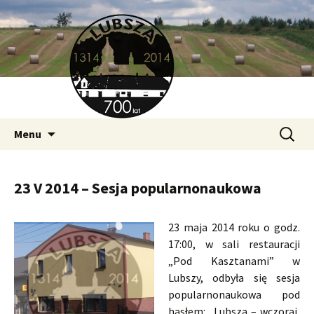
700 Lat Lubszy
Przeskocz
Szukaj:
Lubsza.org
Menu
do
treści
23 V 2014 – Sesja popularnonaukowa
23 maja 2014 roku o godz.
17:00, w sali restauracji
„Pod Kasztanami” w
Lubszy, odbyła się sesja
popularnonaukowa pod
hasłem: „Lubsza – wczoraj,