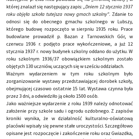
której znalazł się następujący zapis:
„Dniem 12 stycznia 1937
roku objęła szkoła tutejsza nowy gmach szkolny”
. Zdanie to
odnosi się do obecnego gmachu szkolnego w Lubszy,
którego budowę rozpoczęto w sierpniu 1935 roku. Prace
budowlane prowadził p. Bazan z Tarnowskich Gór, w
czerwcu 1936 r. podjęto prace wykończeniowe, a już 12
stycznia 1937 r. nowy budynek szkolny oddano do użytku. W
roku szkolnym 1936/37 obowiązkiem szkolnym zostało
objętych 130 uczniów, uczących się w sześciu oddziałach.
Ważnym wydarzeniem w tym roku szkolnym było
zorganizowanie wystawy przedstawiającej dorobek szkoły,
obejmującej czasowo ostatnie 15 lat. Wystawa czynna była
przez 3 dni, a odwiedziło ją około 1500 osób.
Jako ważniejsze wydarzenie z roku 1939 należy odnotować
założenie przy szkole sadu i ogrodu ozdobnego. Z zapisów
kroniki wynika, że w działalność kulturalno-oświatową
placówki wpisały się pewne stałe uroczystości. Szczegółowo
opisane jest rozpoczęcie i zakończenie roku oraz Gwiazdka,