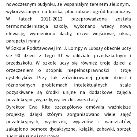
nowoczesnym budynku, ze wspaniałym terenem zielonym,
wykorzystanym na boiska, plac zabaw i ogród botaniczny.
W latach 2011-2012 przeprowadzona została
termomodernizacja szkoły, wykonano wtedy nową
elewację, wymieniono dachy, drzwi wejściowe, okna,
parapety i rynny.
W Szkole Podstawowej im. J. Lompy w Lubszy obecnie uczy
się 90 dzieci z tego 31 w oddziale przedszkolnym i
przedszkolu. W szkole uczy się również troje dzieci z
orzeczeniem o stopniu niepełnosprawności i troje
dyslektyków. Przy tak zróżnicowanej grupie dzieci i
różnorodnych problemach intelektualnych stale
pozyskiwane są środki unijne na dodatkowe zajęcia
pozalekcyjne, wyjazdy, wycieczki i warsztaty.
Dyrektor Ewa Kita szczegółowo omówiła ważniejsze
projekty, dzięki którym zorganizowano wiele zajęć
pozalekcyjnych, wycieczek, wyjazdów i warsztatów,
zakupiono pomoce dydaktyczne, książki, zabawki, sprzęt
audiowizualny i sportowy.