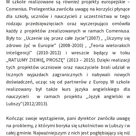
W szkole realizowane są również projekty europejskie –
Comenius. Prelegentka zwróciła uwagę na korzyści płynące
dla szkoły, uczniów i nauczycieli z uczestnictwa w tego
rodzaju przedsięwzięciach oraz wyczerpująco omówiła
każdy z projektów zrealizowanych w ramach Comeniusa.
Były to: „Uczenie się przez całe życie”(2007) , „Uczymy się
zdrowo żyć w Europie” (2008-2010) , „Teoria wielorakich
inteligencji” (2010-2012) i wreszcie będący w toku
„RATUJMY ZIEMIĘ, PROSZĘ” (2013 – 2015). Dzięki realizacji
tych projektów uczniowie oraz nauczyciele brali udział w
licznych wyjazdach zagranicznych i nabywali nowych
doświadczeń, ucząc się od partnerów z Europy. W szkole
realizowany był także kurs języka angielskiego dla
nauczycieli w ramach projektu „Język angielski w
Lubszy”(2012/2013).
Kończąc swoje wystąpienie, pani dyrektor zwróciła uwagę
na problemy, z którymi boryka się szkolnictwo w Lubszy i w
całej gminie. Najważniejszym z nich jest pogłębiający się niż