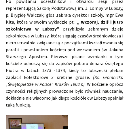
Po powitaniu uczestników i otwarciu sesji przez
reprezentującą Szkołę Podstawową im. J. Lompy w Lubszy,
p. Brygidę Walczak, głos zabrała dyrektor szkoły, mgr Ewa
Kita, która w swoim wykładzie pt.:
„ Wczoraj, dziś i jutro
szkolnictwa w Lubszy”
przybliżyła zebranym dzieje
szkolnictwa w Lubszy, które sięgają czasów średniowiecza i
nierozerwalnie związane są z początkami kształtowania się
parafii i powstaniem kościoła pod wezwaniem św. Jakuba
Starszego Apostoła. Pierwsze pisane wzmianki o tym
kościele odnoszą się do zapisów poboru denara świętego
Piotra w latach 1373 -1374, kiedy to lubszecki pleban
zapłacił kolektorowi 3 srebrne grosze.
(Ks. Gromnicki:
„Świętopietrze w Polsce” Kraków 1908 r.)
. W kościele oprócz
czynności religijnych prowadzone było również nauczanie,
dokładnie nie wiadomo jak długo kościółek w Lubszy spełniał
taką funkcję.