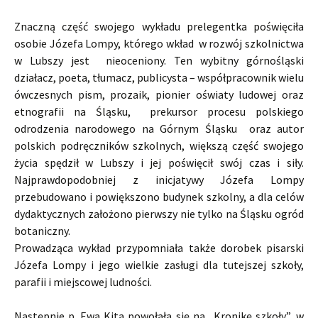
Znaczną część swojego wykładu prelegentka poświęciła
osobie Józefa Lompy, którego wkład w rozwój szkolnictwa
w Lubszy jest nieoceniony. Ten wybitny górnośląski
działacz, poeta, tłumacz, publicysta – współpracownik wielu
ówczesnych pism, prozaik, pionier oświaty ludowej oraz
etnografii na Śląsku, prekursor procesu polskiego
odrodzenia narodowego na Górnym Śląsku oraz autor
polskich podręczników szkolnych, większą część swojego
życia spędził w Lubszy i jej poświęcił swój czas i siły.
Najprawdopodobniej z inicjatywy Józefa Lompy
przebudowano i powiększono budynek szkolny, a dla celów
dydaktycznych założono pierwszy nie tylko na Śląsku ogród
botaniczny.
Prowadząca wykład przypomniała także dorobek pisarski
Józefa Lompy i jego wielkie zasługi dla tutejszej szkoły,
parafii i miejscowej ludności.
Następnie p. Ewa Kita powołała się na „Kronikę szkoły”, w