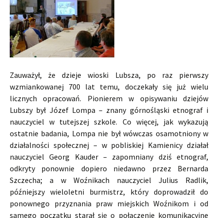
Zauważył, że dzieje wioski Lubsza, po raz pierwszy
wzmiankowanej 700 lat temu, doczekały się już wielu
licznych opracowań. Pionierem w opisywaniu dziejów
Lubszy był Józef Lompa – znany górnośląski etnograf i
nauczyciel w tutejszej szkole. Co więcej, jak wykazują
ostatnie badania, Lompa nie był wówczas osamotniony w
działalności społecznej – w pobliskiej Kamienicy działał
nauczyciel Georg Kauder – zapomniany dziś etnograf,
odkryty ponownie dopiero niedawno przez Bernarda
Szczecha; a w Woźnikach nauczyciel Julius Radlik,
późniejszy wieloletni burmistrz, który doprowadził do
ponownego przyznania praw miejskich Woźnikom i od
samego początku starał się o połączenie komunikacyjne